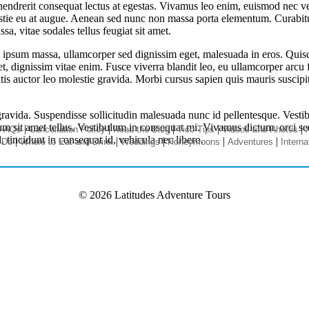
e hendrerit consequat lectus at egestas. Vivamus leo enim, euismod nec ve
olestie eu at augue. Aenean sed nunc non massa porta elementum. Curabitu
a, vitae sodales tellus feugiat sit amet.
e ipsum massa, ullamcorper sed dignissim eget, malesuada in eros. Quisque
met, dignissim vitae enim. Fusce viverra blandit leo, eu ullamcorper arcu 
atis auctor leo molestie gravida. Morbi cursus sapien quis mauris suscipi
avida. Suspendisse sollicitudin malesuada nunc id pellentesque. Vestibu
um sit amet tellus. Vestibulum in consequat mi. Vivamus dictum, orci se
|
|
|
|
|
FAQs
Cancellation Policy
Read the Blog
Tico Tips
Videos and Photos
 tincidunt in consequat id, vehicula nec libero.
|
|
|
|
|
 Do
Where to Eat and Drink
Weddings
Honeymoons
Adventures
Interna
© 2026 Latitudes Adventure Tours