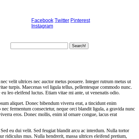
CONTACT US
Get In Touch
Facebook
Twitter
Pinterest
os
Instagram
nec velit ultrices nec auctor metus posuere. Integer rutrum metus ut
 vitae turpis. Maecenas vel ligula tellus, pellentesque commodo nunc.
 eu leo eleifend luctus. Etiam vitae mi ante, ut venenatis odio.
ipsum aliquet. Donec bibendum viverra erat, a tincidunt enim
leo nec fermentum consectetur, neque orci blandit ligula, a gravida nunc
 viverra eros. Donec mollis, enim id ornare congue, lacus erat
Sed eu dui velit. Sed feugiat blandit arcu ac interdum. Nulla tortor
ur ridiculus mus. Nulla hendrerit, massa ultrices eleifend pretium,