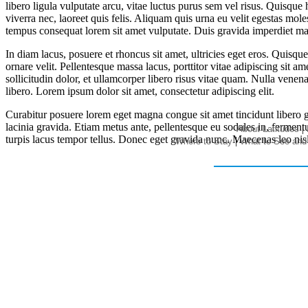
libero ligula vulputate arcu, vitae luctus purus sem vel risus. Quisqu
viverra nec, laoreet quis felis. Aliquam quis urna eu velit egestas m
tempus consequat lorem sit amet vulputate. Duis gravida imperdiet mass
In diam lacus, posuere et rhoncus sit amet, ultricies eget eros. Quisqu
ornare velit. Pellentesque massa lacus, porttitor vitae adipiscing sit a
sollicitudin dolor, et ullamcorper libero risus vitae quam. Nulla venen
libero. Lorem ipsum dolor sit amet, consectetur adipiscing elit.
Curabitur posuere lorem eget magna congue sit amet tincidunt libero gr
lacinia gravida. Etiam metus ante, pellentesque eu sodales in, ferment
|
About Latitudes
turpis lacus tempor tellus. Donec eget gravida nunc. Maecenas leo nisl,
|
Where to Stay
What to See and