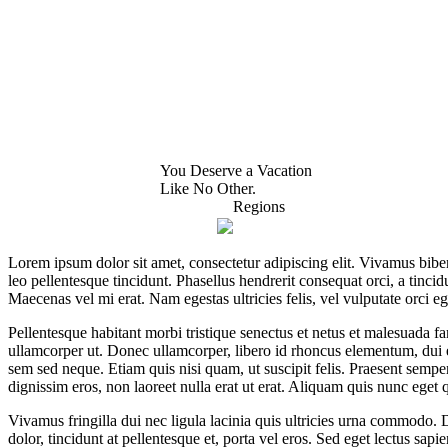
WHAT YOU NEED TO KNOW
OUR SERVIC
Home
Latitudes I
About Costa Rica
Latitudes 
Where to Stay
Latitudes C
What to See and Do
Latitudes 
Where to Eat and Drink
Latitudes A
Latitudes Ai
You Deserve a Vacation
Like No Other.
Regions
Lorem ipsum dolor sit amet, consectetur adipiscing elit. Vivamus bibe
leo pellentesque tincidunt. Phasellus hendrerit consequat orci, a tinci
Maecenas vel mi erat. Nam egestas ultricies felis, vel vulputate orci e
Pellentesque habitant morbi tristique senectus et netus et malesuada f
ullamcorper ut. Donec ullamcorper, libero id rhoncus elementum, dui eni
sem sed neque. Etiam quis nisi quam, ut suscipit felis. Praesent semper
dignissim eros, non laoreet nulla erat ut erat. Aliquam quis nunc eget
Vivamus fringilla dui nec ligula lacinia quis ultricies urna commodo. D
dolor, tincidunt at pellentesque et, porta vel eros. Sed eget lectus sa