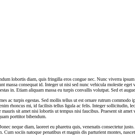
ES
ABOUT LATITUDES
OUR BLOG
 DO
About Latitudes
Read the Blog
OM
FAQs
Tico Tips
orp
Cancellation Policy
Videos and Phot
Honeymoons
dventures
rfare
ndum lobortis diam, quis fringilla eros congue nec. Nunc viverra ipsum 
dunt massa consequat id. Integer ut nisi sed nunc vehicula molestie eget
gestas in. Etiam aliquam massa eu turpis convallis volutpat. Sed et augue
ames ac turpis egestas. Sed mollis tellus ut est ornare rutrum commodo 
m rhoncus mi, id facilisis tellus ligula ac felis. Integer sollicitudin, 
 mauris sit amet nisi lobortis ut tempus nisi faucibus. Praesent sit amet
 quam porttitor bibendum.
onec neque diam, laoreet eu pharetra quis, venenatis consectetur justo. 
pien. Cum sociis natoque penatibus et magnis dis parturient montes, nascet