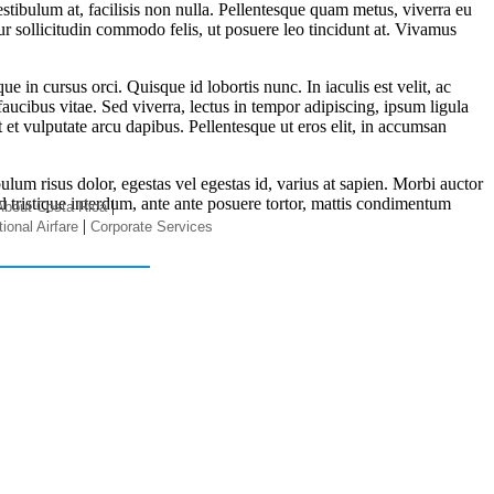
stibulum at, facilisis non nulla. Pellentesque quam metus, viverra eu
r sollicitudin commodo felis, ut posuere leo tincidunt at. Vivamus
 in cursus orci. Quisque id lobortis nunc. In iaculis est velit, ac
faucibus vitae. Sed viverra, lectus in tempor adipiscing, ipsum ligula
t et vulputate arcu dapibus. Pellentesque ut eros elit, in accumsan
lum risus dolor, egestas vel egestas id, varius at sapien. Morbi auctor
d tristique interdum, ante ante posuere tortor, mattis condimentum
|
About Costa Rica
|
tional Airfare
Corporate Services